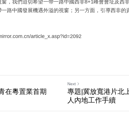
視窗，我們迫切希望一帶一路中國西非8+1峰會會址及西
帶一路中國發展機遇外溢的視窗；另一方面，引導西非的
or.com.cn/article_x.asp?id=2092
Next
青在粵置業首期
專題|冀放寬港片北
人內地工作手續