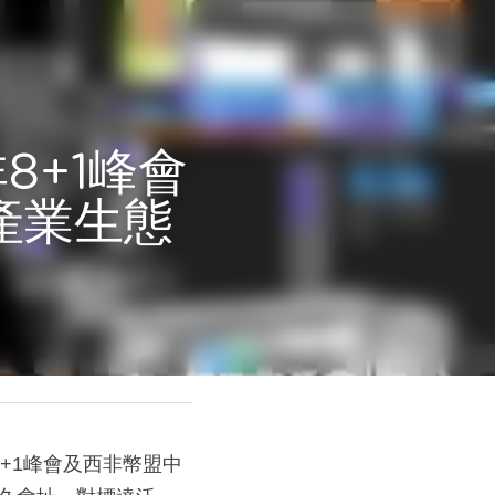
8+1峰會
產業生態
+1峰會及西非幣盟中