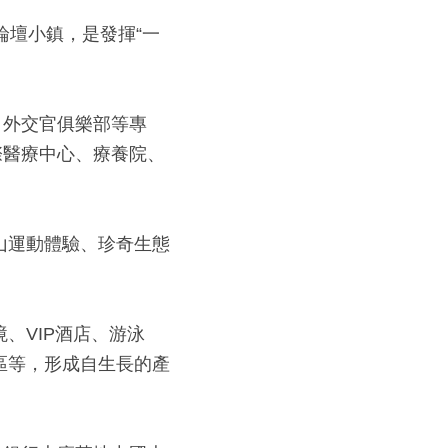
會論壇小鎮，是發揮“一
、外交官俱樂部等專
際醫療中心、療養院、
山運動體驗、珍奇生態
、VIP酒店、游泳
區等，形成自生長的產