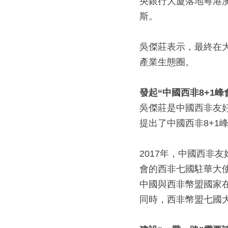
央銀行大廈落地粵港澳
斯。
吳傑莊表示，最終在
產業生態圈。
發起
“
中國西非
8+1
峰
吳傑莊是中國西非友
提出了中國西非8+1
2017年，中國西非
會的西非七國駐華大
中國與西非幣盟國家
同時，西非幣盟七國大