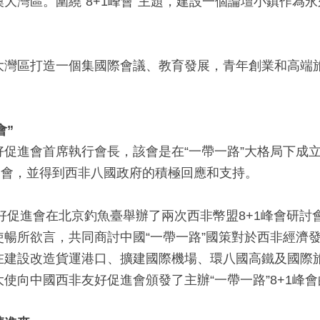
大灣區。圍繞“8+1峰會”主題，建設一個論壇小鎮作為
大灣區打造一個集國際會議、教育發展，青年創業和高端
會
”
好促進會首席執行會長，該會是在“一帶一路”大格局下成
峰會，並得到西非八國政府的積極回應和支持。
友好促進會在北京釣魚臺舉辦了兩次西非幣盟8+1峰會研討
使暢所欲言，共同商討中國“一帶一路”國策對於西非經濟
在建設改造貨運港口、擴建國際機場、環八國高鐵及國際
使向中國西非友好促進會頒發了主辦“一帶一路”8+1峰