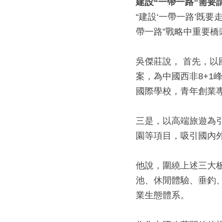
建設
“
一帶一路
”
需要
“建設‘一帶一路’既
帶一路”戰略中重要橋
吳傑莊說， 首先，以
案，為中國西非8+
國際學校，青年創業
三是，以高端旅遊為
園等項目，吸引國內
他說，圍繞上述三大
池、休閒體驗、垂釣
業生態體系。